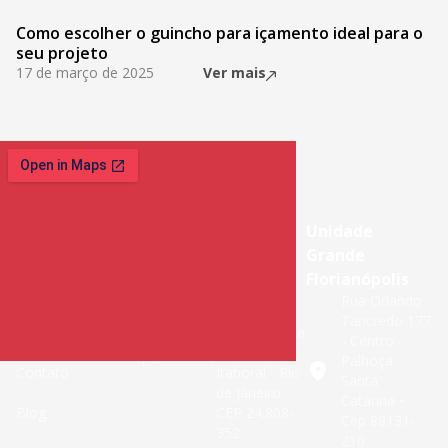
Como escolher o guincho para içamento ideal para o
seu projeto
17 de março de 2025
Ver mais
Páginas
Links
Unidade Rio
Unidade
Início
Rua João
Úteis
Grande
Batista
Termos
Florianópolis
Sobre nós
Carlos dos
de uso
Rua Orlando
Santos QD
Tancredo 177
Serviços
43 Lotes 01 e
Política de
- Centro -
02 - Centro,
privacidade
Palhoça -
Contato
Itaboraí - Rio
Santa
de Janeiro -
Catarina •
Blog
CEP 24.808-
Cep 88131-
352
210